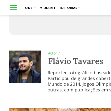
Skip
ODS
MÍDIA KIT
EDITORIAS
to
content
Autor
/
Flávio Tavares
Repórter-fotográfico basead
Participou de grandes cober
Mundo de 2014, Jogos Olímpic
outras, com publicações em ve