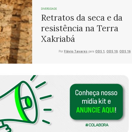
DIVERSIDADE
Retratos da seca e da
resistência na Terra
Xakriabá
Por
Flávio Tavares
para
ODS 1
,
ODS 10
,
ODS 16