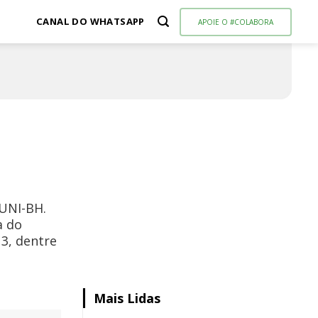
CANAL DO WHATSAPP
APOIE O #COLABORA
 UNI-BH.
a do
3, dentre
Mais Lidas