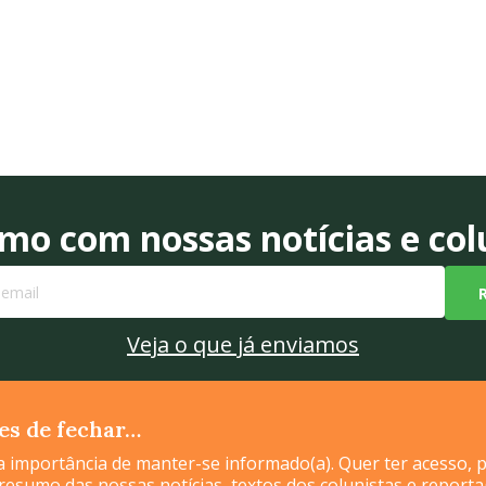
o com nossas notícias e colu
Veja o que já enviamos
tes de fechar…
 importância de manter-se informado(a). Quer ter acesso, p
Quem somos
Agência
Mídia Kit
Conteúdo de marca
Colaboradores
 resumo das nossas notícias, textos dos colunistas e report