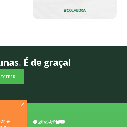
nas. É de graça!
×
or e-
Fale Conosco
agens