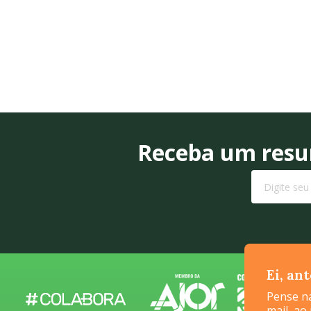
Receba um resum
Ei, an
Pense na
mail, ao