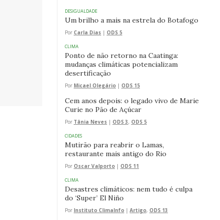
DESIGUALDADE
Um brilho a mais na estrela do Botafogo
Por
Carla Dias
|
ODS 5
CLIMA
Ponto de não retorno na Caatinga:
mudanças climáticas potencializam
desertificação
Por
Micael Olegário
|
ODS 15
Cem anos depois: o legado vivo de Marie
Curie no Pão de Açúcar
Por
Tânia Neves
|
ODS 3
,
ODS 5
CIDADES
Mutirão para reabrir o Lamas,
restaurante mais antigo do Rio
Por
Oscar Valporto
|
ODS 11
CLIMA
Desastres climáticos: nem tudo é culpa
do ‘Super’ El Niño
Por
Instituto ClimaInfo
|
Artigo
,
ODS 13