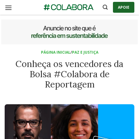
Skip
APOIE
to
content
PÁGINA INICIAL
/
PAZ E JUSTIÇA
Conheça os vencedores da
Bolsa #Colabora de
Reportagem