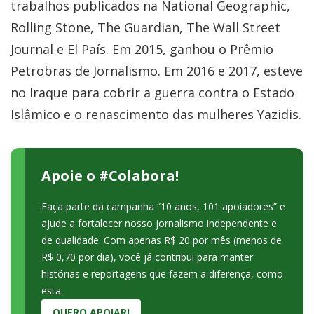
trabalhos publicados na National Geographic,
Rolling Stone, The Guardian, The Wall Street
Journal e El País. Em 2015, ganhou o Prêmio
Petrobras de Jornalismo. Em 2016 e 2017, esteve
no Iraque para cobrir a guerra contra o Estado
Islâmico e o renascimento das mulheres Yazidis.
Apoie o #Colabora!
Faça parte da campanha “10 anos, 101 apoiadores” e
ajude a fortalecer nosso jornalismo independente e
de qualidade. Com apenas R$ 20 por mês (menos de
R$ 0,70 por dia), você já contribui para manter
histórias e reportagens que fazem a diferença, como
esta.
QUERO APOIAR!