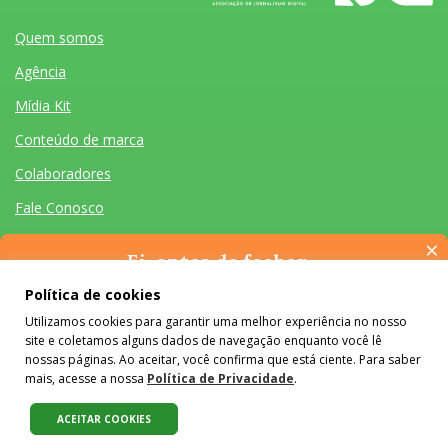
Quem somos
Agência
Mídia Kit
Conteúdo de marca
Colaboradores
Fale Conosco
×
Ei, antes de fechar…
Pense na importância de manter-se informado(a). Quer ter
Política de cookies
acesso, por e-mail, ao resumo das nossas notícias, textos dos
Utilizamos cookies para garantir uma melhor experiência no nosso
colunistas e reportagens especiais? Receba a nossa newsletter.
Quem somos
Agência
Mídia Kit
Conteúdo de marca
Colaboradores
Fale Conosco
site e coletamos alguns dados de navegação enquanto você lê
É de graça :)
Desenvolvido por Homem Máquina
- Todos os Direitos Reservados 2026
nossas páginas. Ao aceitar, você confirma que está ciente. Para saber
mais, acesse a nossa
Política de Privacidade
.
O conteúdo do #Colabora é licenciado em Creative Commons e pode
ser reproduzido e compartilhado, desde que mantidos os créditos,
ACEITAR COOKIES
sem alterações e apenas para fins não comerciais.
Saiba mais