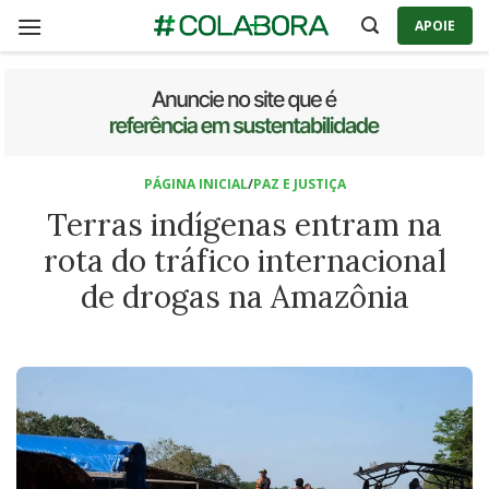
Skip
APOIE
to
content
PÁGINA INICIAL
/
PAZ E JUSTIÇA
Terras indígenas entram na
rota do tráfico internacional
de drogas na Amazônia