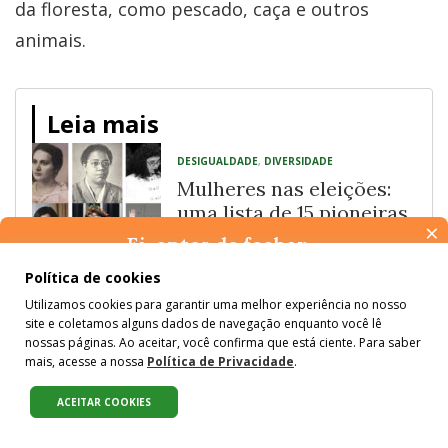
da floresta, como pescado, caça e outros
animais.
Leia mais
DESIGUALDADE
,
DIVERSIDADE
Mulheres nas eleições:
uma lista de 15 pioneiras
×
da batalha nas urnas
Ei, antes de fechar…
PAZ E JUSTIÇA
Pense na importância de manter-se informado(a). Quer ter
Política de cookies
Indígenas cobram STF
acesso, por e-mail, ao resumo das nossas notícias, textos dos
Utilizamos cookies para garantir uma melhor experiência no nosso
colunistas e reportagens especiais? Receba a nossa newsletter.
por julgamento do
site e coletamos alguns dados de navegação enquanto você lê
É de graça :)
marco temporal no
nossas páginas. Ao aceitar, você confirma que está ciente. Para saber
mais, acesse a nossa
Política de Privacidade
.
plenário presencial
ACEITAR COOKIES
Compartilhe:
Além da região do Vale do rio Juruá, que