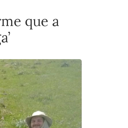
rme que a
a’