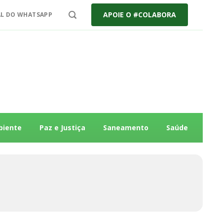
APOIE O #COLABORA
L DO WHATSAPP
biente
Paz e Justiça
Saneamento
Saúde