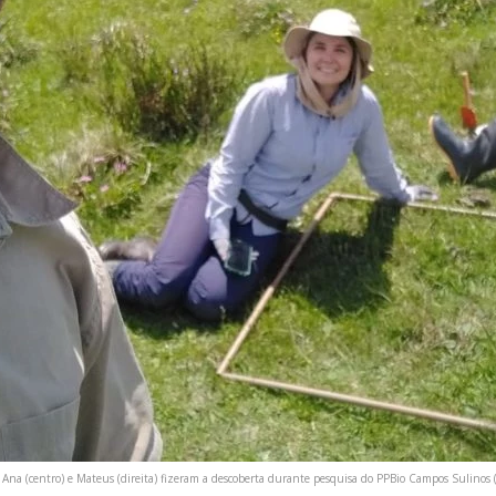
, Ana (centro) e Mateus (direita) fizeram a descoberta durante pesquisa do PPBio Campos Sulinos (