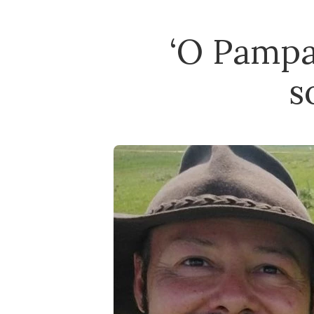
‘O Pampa
s