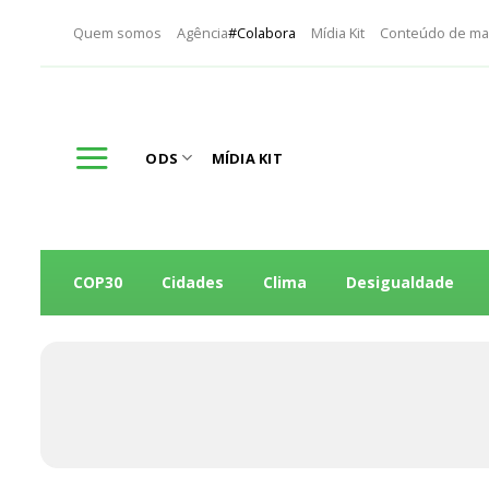
Skip
Quem somos
Agência
#Colabora
Mídia Kit
Conteúdo de ma
to
content
ODS
MÍDIA KIT
COP30
Cidades
Clima
Desigualdade