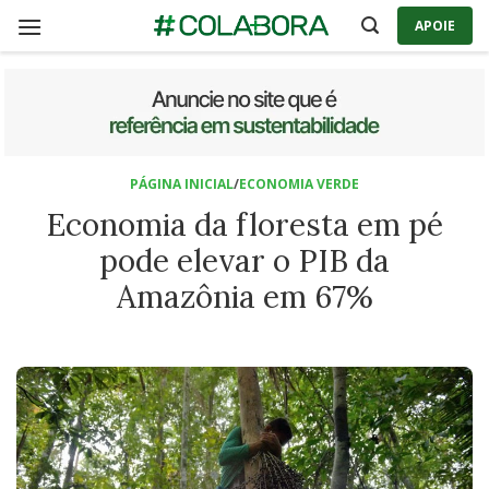
Skip
APOIE
to
content
PÁGINA INICIAL
/
ECONOMIA VERDE
Economia da floresta em pé
pode elevar o PIB da
Amazônia em 67%