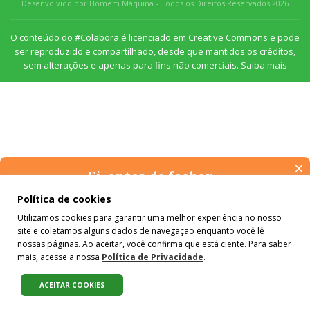
Desenvolvido por Homem Máquina
- Todos os Direitos Reservados 2026
O conteúdo do #Colabora é licenciado em Creative Commons e pode
ser reproduzido e compartilhado, desde que mantidos os créditos,
sem alterações e apenas para fins não comerciais.
Saiba mais
×
Ei, antes de fechar…
Pense na importância de manter-se informado(a). Quer ter
Política de cookies
acesso, por e-mail, ao resumo das nossas notícias, textos dos
Utilizamos cookies para garantir uma melhor experiência no nosso
colunistas e reportagens especiais? Receba a nossa newsletter.
site e coletamos alguns dados de navegação enquanto você lê
É de graça :)
nossas páginas. Ao aceitar, você confirma que está ciente. Para saber
mais, acesse a nossa
Política de Privacidade
.
ACEITAR COOKIES