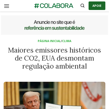
Skip
APOIE
to
content
PÁGINA INICIAL
/
CLIMA
Maiores emissores históricos
de CO2, EUA desmontam
regulação ambiental