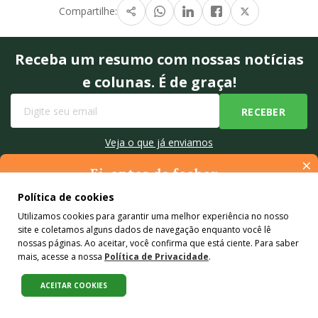
Compartilhe:
Receba um resumo com nossas notícias
e colunas. É de graça!
Veja o que já enviamos
×
Ei, antes de fechar…
Pense na importância de manter-se informado(a). Quer ter
Política de cookies
acesso, por e-mail, ao resumo das nossas notícias, textos dos
Utilizamos cookies para garantir uma melhor experiência no nosso
colunistas e reportagens especiais? Receba a nossa newsletter.
site e coletamos alguns dados de navegação enquanto você lê
É de graça :)
nossas páginas. Ao aceitar, você confirma que está ciente. Para saber
Quem somos
mais, acesse a nossa
Política de Privacidade
.
Agência
ACEITAR COOKIES
Mídia Kit