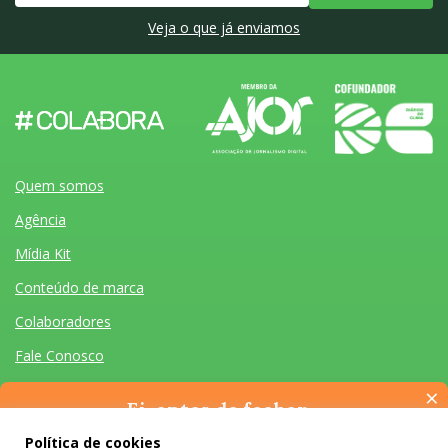
Veja o que já enviamos
Quem somos
Agência
Mídia Kit
Conteúdo de marca
Colaboradores
Fale Conosco
×
Ei, antes de fechar…
Pense na importância de manter-se informado(a). Quer ter
Política de cookies