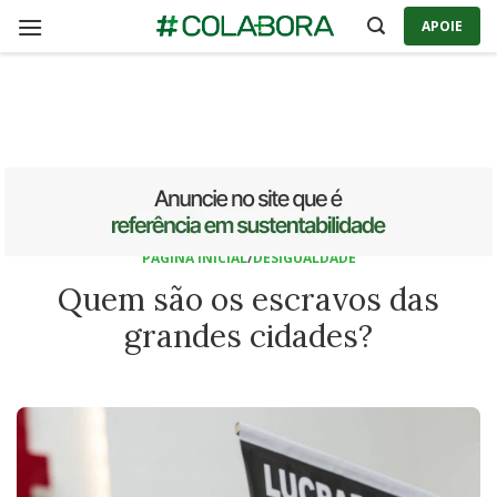
Skip
APOIE
to
content
PÁGINA INICIAL
/
DESIGUALDADE
Quem são os escravos das
grandes cidades?