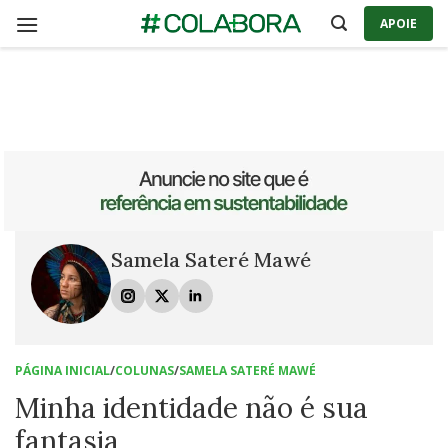
Skip
APOIE
to
content
Samela Sateré Mawé
PÁGINA INICIAL
/
COLUNAS
/
SAMELA SATERÉ MAWÉ
Minha identidade não é sua
fantasia