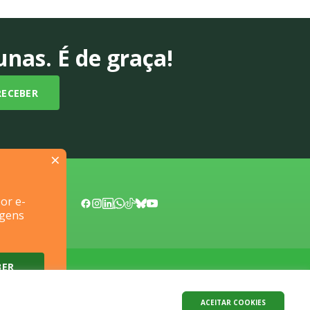
nas. É de graça!
×
or e-
Fale Conosco
agens
ACEITAR COOKIES