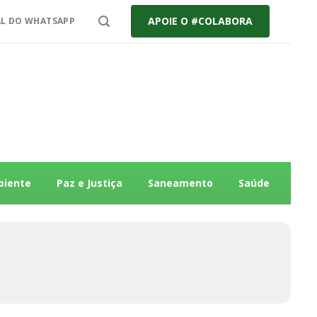
APOIE O #COLABORA
L DO WHATSAPP
biente
Paz e Justiça
Saneamento
Saúde