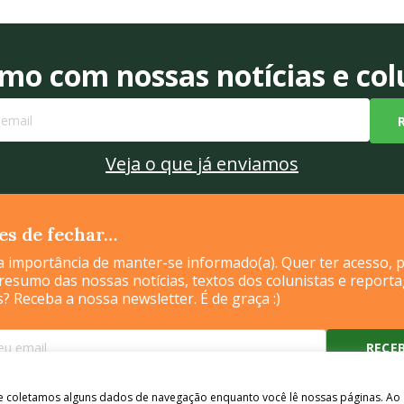
o com nossas notícias e colu
Veja o que já enviamos
tes de fechar…
 importância de manter-se informado(a). Quer ter acesso, p
Quem somos
Agência
Mídia Kit
Conteúdo de marca
Colaboradores
 resumo das nossas notícias, textos dos colunistas e report
s? Receba a nossa newsletter. É de graça :)
Quem somos
Agência
Mídia Kit
Conteúdo de marca
Colaboradores
Fale Conosco
Desenvolvido por Homem Máquina
- Todos os Direitos Reservados 2026
e e coletamos alguns dados de navegação enquanto você lê nossas páginas. Ao