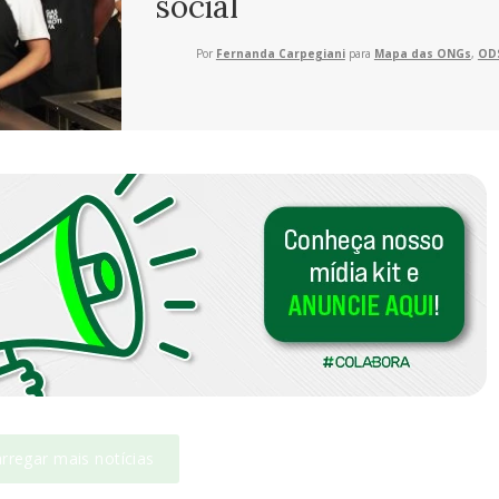
social
Por
Fernanda Carpegiani
para
Mapa das ONGs
,
ODS
rregar mais notícias