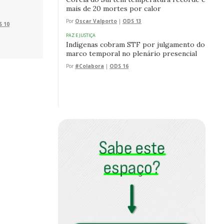
mais de 20 mortes por calor
Por
Oscar Valporto
|
ODS 13
 10
PAZ E JUSTIÇA
Indígenas cobram STF por julgamento do
marco temporal no plenário presencial
Por
#Colabora
|
ODS 16