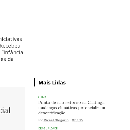
iciativas
 Recebeu
“Infância
ões da
Mais Lidas
CLIMA
Ponto de não retorno na Caatinga:
mudanças climáticas potencializam
ial
desertificação
Por
Micael Olegário
|
ODS 15
DESIGUALDADE