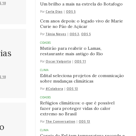
 10
Um brilho a mais na estrela do Botafogo
Por
Carla Dias
|
ODS 5
Cem anos depois: o legado vivo de Marie
Curie no Pão de Açúcar
Por
Tânia Neves
|
ODS 3
,
ODS 5
CIDADES
Mutirão para reabrir o Lamas,
ias
restaurante mais antigo do Rio
Por
Oscar Valporto
|
ODS 11
CLIMA
Edital seleciona projetos de comunicação
 10
sobre mudanças climáticas
Por
#Colabora
|
ODS 13
CIDADES
Refúgios climáticos: o que é possível
fazer para proteger vidas do calor
extremo no Brasil
Por
The Conversation
|
ODS 13
o
CLIMA
Coreia do Sul tem temperatura recorde e