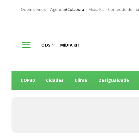
Skip
Quem somos
Agência
#Colabora
Mídia Kit
Conteúdo de ma
to
content
ODS
MÍDIA KIT
COP30
Cidades
Clima
Desigualdade