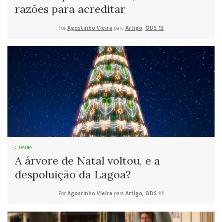
razões para acreditar
Por
Agostinho Vieira
para
Artigo
,
ODS 13
CIDADES
A árvore de Natal voltou, e a
despoluição da Lagoa?
Por
Agostinho Vieira
para
Artigo
,
ODS 11