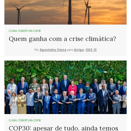
CLIMA
,
COBERTURA COP30
Quem ganha com a crise climática?
Por
Agostinho Vieira
para
Artigo
,
ODS 13
CLIMA
,
COBERTURA COP30
COP30: apesar de tudo, ainda temos