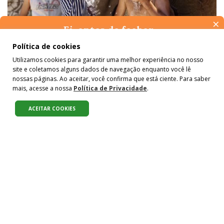
×
Ei, antes de fechar…
Pense na importância de manter-se informado(a). Quer ter
Política de cookies
CLIMA
acesso, por e-mail, ao resumo das nossas notícias, textos dos
Atenção, alerta de spoiler: fracassa a
Utilizamos cookies para garantir uma melhor experiência no nosso
colunistas e reportagens especiais? Receba a nossa newsletter.
site e coletamos alguns dados de navegação enquanto você lê
É de graça :)
COP28, em Dubai
nossas páginas. Ao aceitar, você confirma que está ciente. Para saber
mais, acesse a nossa
Política de Privacidade
.
Por
Agostinho Vieira
para
ODS 13
ACEITAR COOKIES
CIDADES