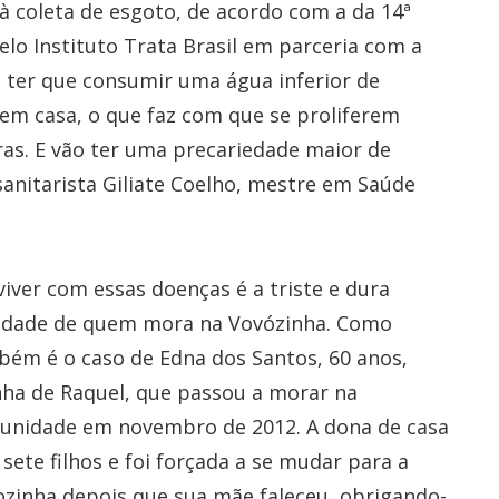
à coleta de esgoto, de acordo com a da 14ª
lo Instituto Trata Brasil em parceria com a
 ter que consumir uma água inferior de
m casa, o que faz com que se proliferem
as. E vão ter uma precariedade maior de
sanitarista Giliate Coelho, mestre em Saúde
iver com essas doenças é a triste e dura
lidade de quem mora na Vovózinha. Como
ém é o caso de Edna dos Santos, 60 anos,
nha de Raquel, que passou a morar na
unidade em novembro de 2012. A dona de casa
sete filhos e foi forçada a se mudar para a
zinha depois que sua mãe faleceu, obrigando-