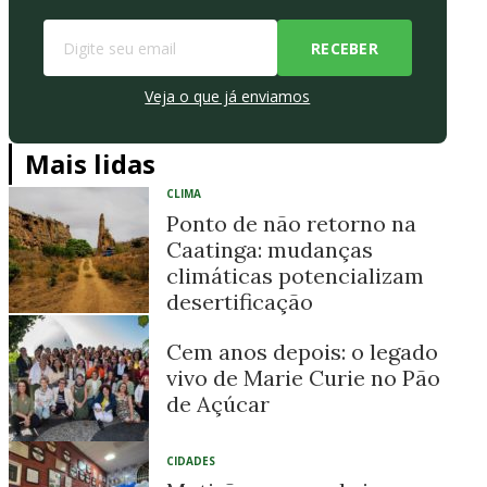
Veja o que já enviamos
Mais lidas
CLIMA
Ponto de não retorno na
Caatinga: mudanças
climáticas potencializam
desertificação
Cem anos depois: o legado
vivo de Marie Curie no Pão
de Açúcar
CIDADES