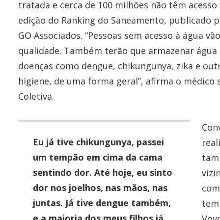
tratada e cerca de 100 milhões não têm acesso 
edição do Ranking do Saneamento, publicado pe
GO Associados. “Pessoas sem acesso à água vão
qualidade. Também terão que armazenar água e
doenças como dengue, chikungunya, zika e outr
higiene, de uma forma geral”, afirma o médico 
Coletiva.
Conv
Eu já tive chikungunya, passei
rea
um tempão em cima da cama
tamb
sentindo dor. Até hoje, eu sinto
vizi
dor nos joelhos, nas mãos, nas
com
juntas. Já tive dengue também,
tem 
e a maioria dos meus filhos já
Vovo