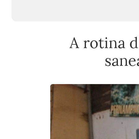
A rotina 
sane