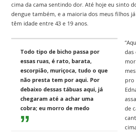
cima da cama sentindo dor. Até hoje eu sinto dor
dengue também, e a maioria dos meus filhos já 
têm idade entre 43 e 19 anos.
“Aqu
Todo tipo de bicho passa por
das 
essas ruas, é rato, barata,
mor
escorpião, muriçoca, tudo o que
mesm
não presta tem por aqui. Por
pro 
debaixo dessas tábuas aqui, já
Edna
chegaram até a achar uma
assa
cobra; eu morro de medo
de c
cant
cima