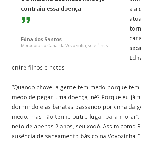
contraiu essa doença
a a 
atu
torm
cana
Edna dos Santos
Moradora do Canal da Vovózinha, sete filhos
seca
Edna
entre filhos e netos.
“Quando chove, a gente tem medo porque tem m
medo de pegar uma doença, né? Porque eu já fu
dormindo e as baratas passando por cima da g
medo, mas não tenho outro lugar para morar”, 
neto de apenas 2 anos, seu xodó. Assim como R
ausência de saneamento básico na Vovozinha. “