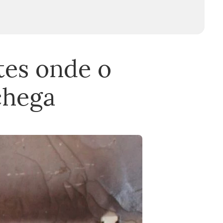
tes onde o
chega