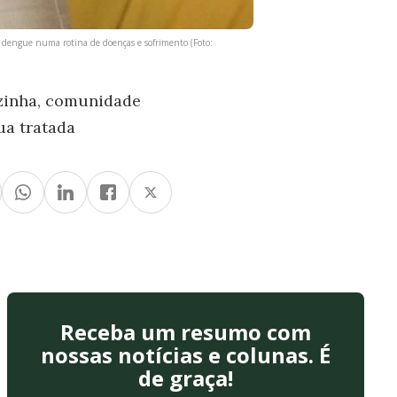
 dengue numa rotina de doenças e sofrimento (Foto:
zinha, comunidade
ua tratada
Receba um resumo com
nossas notícias e colunas. É
de graça!