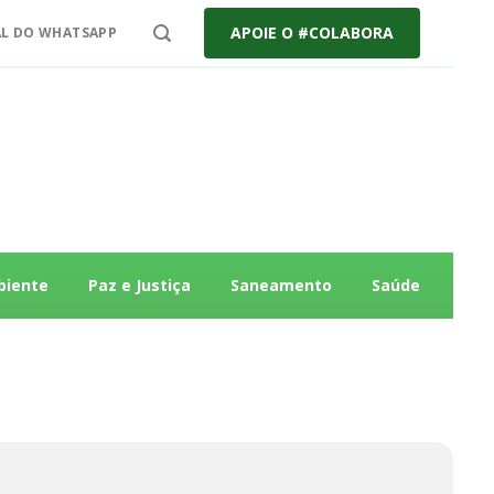
APOIE O #COLABORA
L DO WHATSAPP
biente
Paz e Justiça
Saneamento
Saúde