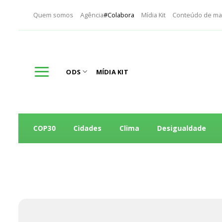
Skip
Quem somos
Agência
#Colabora
Mídia Kit
Conteúdo de ma
to
content
ODS
MÍDIA KIT
COP30
Cidades
Clima
Desigualdade