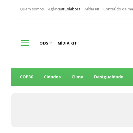
Skip
Quem somos
Agência
#Colabora
Mídia Kit
Conteúdo de ma
to
content
ODS
MÍDIA KIT
COP30
Cidades
Clima
Desigualdade