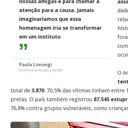
nossas amigas e para chamar a
ass
atenção para a causa. Jamais
dad
imaginaríamos que essa
rela
homenagem iria se transformar
hist
em um instituto
for
com
oco
Paula Limongi
Diretora-executiva do IBV
O A
tent
total de
3.870
. 70,5% das vítimas tinham entre 
pretas. O país também registrou
87.545 estup
76,8% contra grupos vulneráveis, como crianças