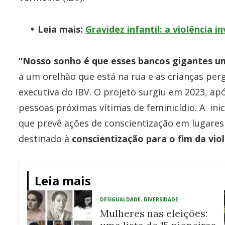
Leia mais:
Gravidez infantil: a violência in
“Nosso sonho é que esses bancos gigantes u
a um orelhão que está na rua e as crianças per
executiva do IBV. O projeto surgiu em 2023, ap
pessoas próximas vítimas de feminicídio. A inic
que prevê ações de conscientização em lugares
destinado à
conscientização para o fim da vio
Leia mais
DESIGUALDADE
,
DIVERSIDADE
Mulheres nas eleições: