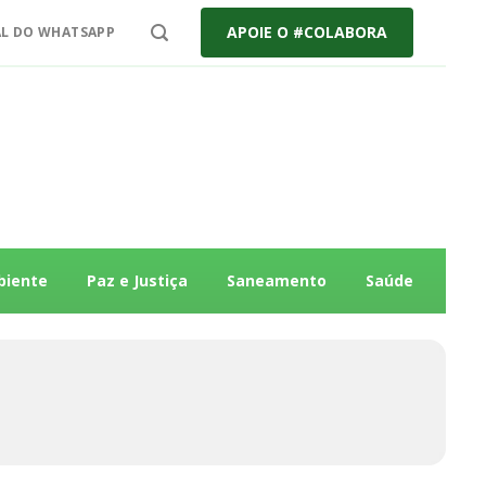
APOIE O #COLABORA
L DO WHATSAPP
biente
Paz e Justiça
Saneamento
Saúde