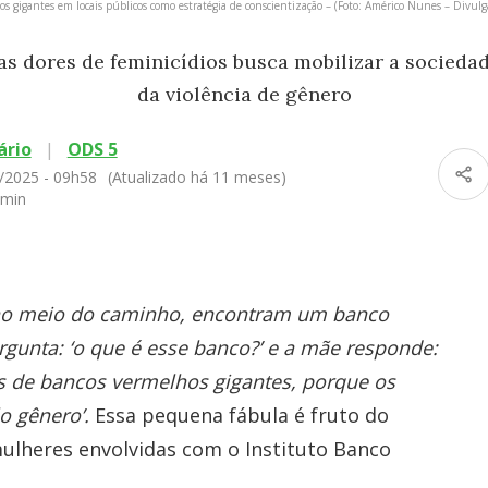
cos gigantes em locais públicos como estratégia de conscientização – (Foto: Américo Nunes – Divul
das dores de feminicídios busca mobilizar a socied
da violência de gênero
ário
|
ODS 5
/2025 - 09h58
(Atualizado há 11 meses)
 min
, no meio do caminho, encontram um banco
rgunta: ‘o que é esse banco?’ e a mãe responde:
de bancos vermelhos gigantes, porque os
o gênero’.
Essa pequena fábula é fruto do
mulheres envolvidas com o Instituto Banco