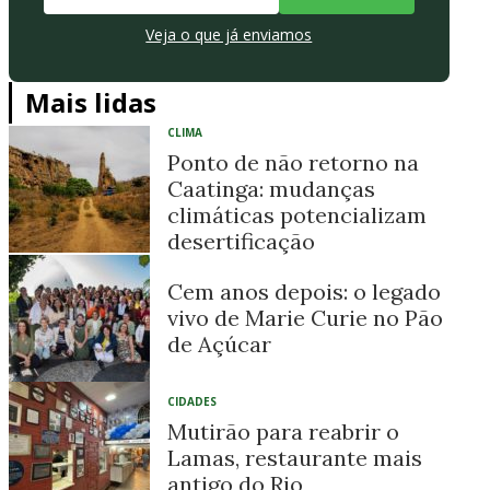
Veja o que já enviamos
Mais lidas
CLIMA
Ponto de não retorno na
Caatinga: mudanças
climáticas potencializam
desertificação
Cem anos depois: o legado
vivo de Marie Curie no Pão
de Açúcar
CIDADES
Mutirão para reabrir o
Lamas, restaurante mais
antigo do Rio