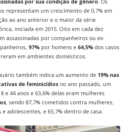
assinadas por sua condição de gênero
. Os
os representam um crescimento de 0,7% em
ção ao ano anterior e o maior da série
órica, iniciada em 2015. Oito em cada dez
am assassinadas por companheiros ou ex-
panheiros,
97%
por homens e
64,5%
dos casos
rreram em ambientes domésticos.
nuário também indica um aumento de
19% nas
ativas de feminicídios
no ano passado, um
18 e 44 anos e 63,6% delas eram mulheres
ros
, sendo 87,7% cometidos contra mulheres,
 e adolescentes, e 65,7% dentro de casa.