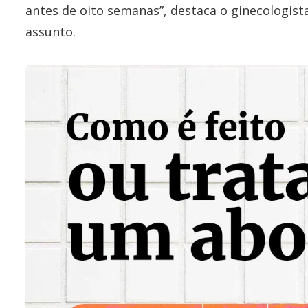
antes de oito semanas”, destaca o ginecologista
assunto.