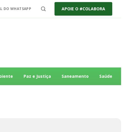
APOIE O #COLABORA
L DO WHATSAPP
biente
Paz e Justiça
Saneamento
Saúde