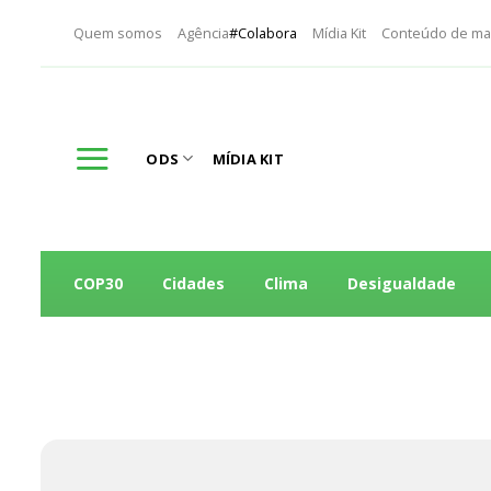
Skip
Quem somos
Agência
#Colabora
Mídia Kit
Conteúdo de ma
to
content
ODS
MÍDIA KIT
COP30
Cidades
Clima
Desigualdade