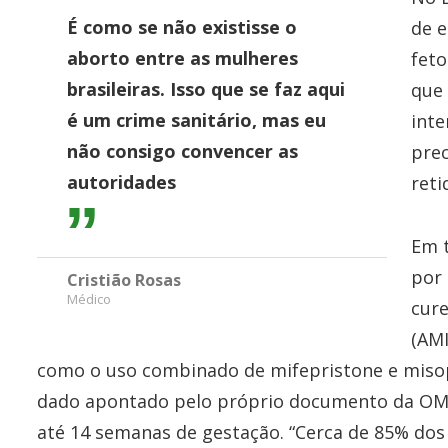
É como se não existisse o
de e
aborto entre as mulheres
feto
brasileiras. Isso que se faz aqui
que
é um crime sanitário, mas eu
inte
não consigo convencer as
pre
autoridades
reti
Em 
por 
Cristião Rosas
Médico
cure
(AM
como o uso combinado de mifepristone e misopr
dado apontado pelo próprio documento da OMS 
até 14 semanas de gestação. “Cerca de 85% do