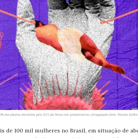
0% dos abortos atendidos pelo SUS são feitos com procedimento ultrapassado (Arte: Revista AzMin
is de 100 mil mulheres no Brasil, em situação de a