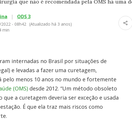
cirurgia que não é recomendada pela OMS há uma d
ina
|
ODS 3
/2022 - 08h42
(Atualizado há 3 anos)
4 min
oram internadas no Brasil por situações de
gal) e levadas a fazer uma curetagem,
há pelo menos 10 anos no mundo e fortemente
Saúde (OMS)
desde 2012. “Um método obsoleto
do que a curetagem deveria ser exceção e usada
stação. É que ela traz mais riscos como
te.