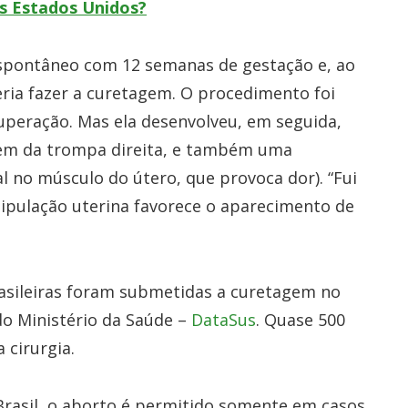
os Estados Unidos?
espontâneo com 12 semanas de gestação e, ao
ria fazer a curetagem. O procedimento foi
uperação. Mas ela desenvolveu, em seguida,
em da trompa direita, e também uma
 no músculo do útero, que provoca dor). “Fui
pulação uterina favorece o aparecimento de
rasileiras foram submetidas a curetagem no
o Ministério da Saúde –
DataSus
. Quase 500
cirurgia.
rasil, o aborto é permitido somente em casos