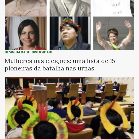
DESIGUALDADE
,
DIVERSIDADE
Mulheres nas eleições: uma lista de 15
pioneiras da batalha nas urnas