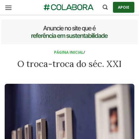
Skip
APOIE
to
content
PÁGINA INICIAL
/
O troca-troca do séc. XXI