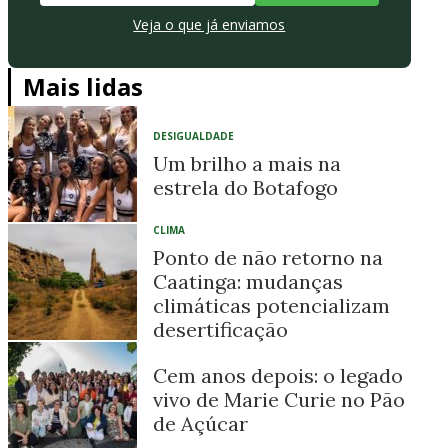
Veja o que já enviamos
Mais lidas
DESIGUALDADE
Um brilho a mais na
estrela do Botafogo
CLIMA
Ponto de não retorno na
Caatinga: mudanças
climáticas potencializam
desertificação
Cem anos depois: o legado
vivo de Marie Curie no Pão
de Açúcar