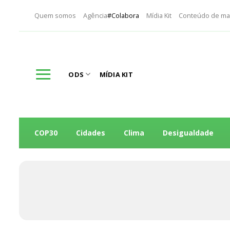
Skip
Quem somos
Agência
#Colabora
Mídia Kit
Conteúdo de ma
to
content
ODS
MÍDIA KIT
COP30
Cidades
Clima
Desigualdade