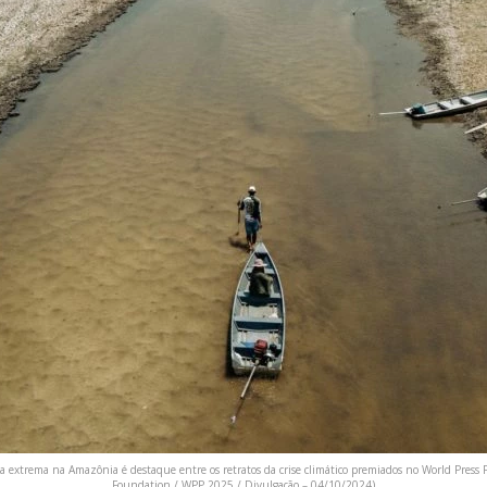
 extrema na Amazônia é destaque entre os retratos da crise climático premiados no World Press 
Foundation / WPP 2025 / Divulgação – 04/10/2024)