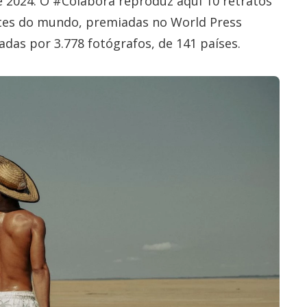
e 2024. O #Colabora reproduz aqui 10 retratos
artes do mundo, premiadas no World Press
adas por 3.778 fotógrafos, de 141 países.