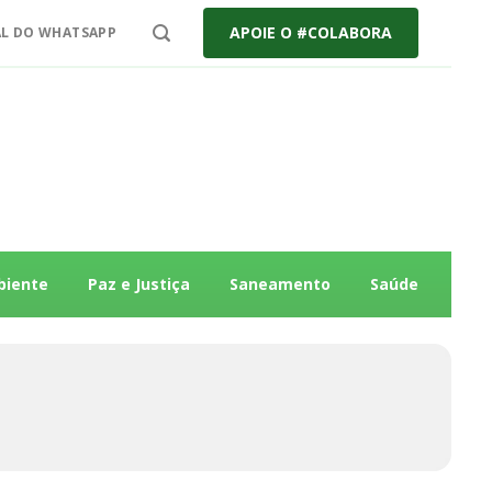
APOIE O #COLABORA
L DO WHATSAPP
biente
Paz e Justiça
Saneamento
Saúde