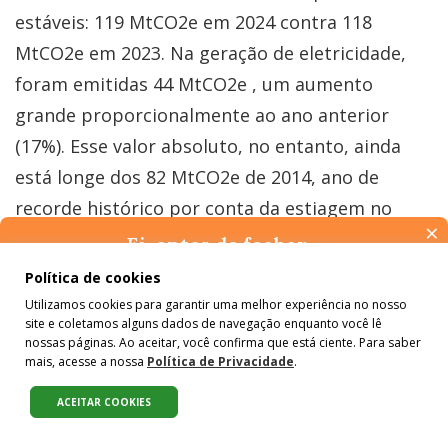
estáveis: 119 MtCO2e em 2024 contra 118
MtCO2e em 2023. Na geração de eletricidade,
foram emitidas 44 MtCO2e , um aumento
grande proporcionalmente ao ano anterior
(17%). Esse valor absoluto, no entanto, ainda
está longe dos 82 MtCO2e de 2014, ano de
recorde histórico por conta da estiagem no
×
Centro-Sul.
Ei, antes de fechar…
Pense na importância de manter-se informado(a). Quer ter
Política de cookies
acesso, por e-mail, ao resumo das nossas notícias, textos dos
Energias renováveis têm entrado com força na
Utilizamos cookies para garantir uma melhor experiência no nosso
colunistas e reportagens especiais? Receba a nossa newsletter.
site e coletamos alguns dados de navegação enquanto você lê
É de graça :)
matriz, que hoje é 50% renovável e 50% fóssil.
nossas páginas. Ao aceitar, você confirma que está ciente. Para saber
Embora o petróleo ainda seja a principal fonte
mais, acesse a nossa
Política de Privacidade
.
de energia do país (34%), ela começa a ser
ACEITAR COOKIES
Compartilhe:
substituída por renováveis como eólica, solar e