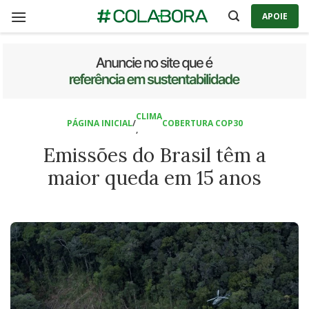
Skip
APOIE
to
content
CLIMA
PÁGINA INICIAL
/
COBERTURA COP30
,
Emissões do Brasil têm a
maior queda em 15 anos