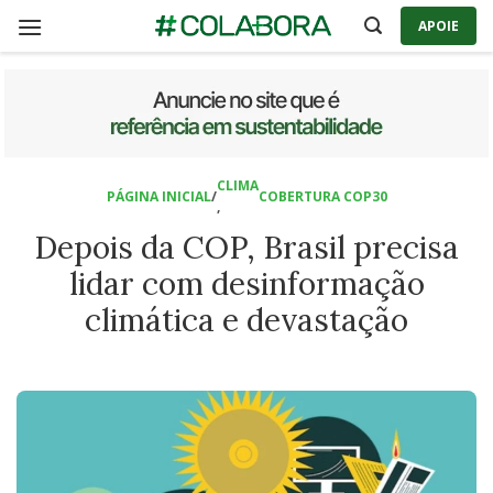
Skip
APOIE
to
content
CLIMA
PÁGINA INICIAL
/
COBERTURA COP30
,
Depois da COP, Brasil precisa
lidar com desinformação
climática e devastação