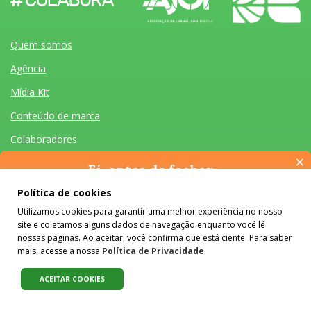
Quem somos
Agência
Mídia Kit
Conteúdo de marca
Colaboradores
×
Fale Conosco
Ei, antes de fechar…
Pense na importância de manter-se informado(a). Quer ter
Política de cookies
acesso, por e-mail, ao resumo das nossas notícias, textos dos
Utilizamos cookies para garantir uma melhor experiência no nosso
colunistas e reportagens especiais? Receba a nossa newsletter.
site e coletamos alguns dados de navegação enquanto você lê
É de graça :)
nossas páginas. Ao aceitar, você confirma que está ciente. Para saber
Quem somos
Agência
Mídia Kit
Conteúdo de marca
Colaboradores
Fale Conosco
mais, acesse a nossa
Política de Privacidade
.
Desenvolvido por Homem Máquina
- Todos os Direitos Reservados 2026
ACEITAR COOKIES
O conteúdo do #Colabora é licenciado em Creative Commons e pode
ser reproduzido e compartilhado, desde que mantidos os créditos,