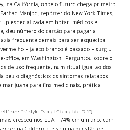
ley, na Califórnia, onde o futuro chega primeiro
 Farhad Manjoo, repórter do New York Times,
t up especializada em botar médicos e
-se, deu número do cartão para pagar a
 azia frequente demais para ser esquecida.
 vermelho – jaleco branco é passado – surgiu
me-office, em Washington. Perguntou sobre o
os de uso frequente, num ritual igual ao dos
a deu o diagnóstico: os sintomas relatados
marijuana para fins medicinais, prática
ft” size=”s” style=”simple” template=”01″]
ue mais cresceu nos EUA – 74% em um ano, com
vencer na Califórnia, é só uma questão de