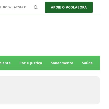
APOIE O #COLABORA
L DO WHATSAPP
biente
Paz e Justiça
Saneamento
Saúde