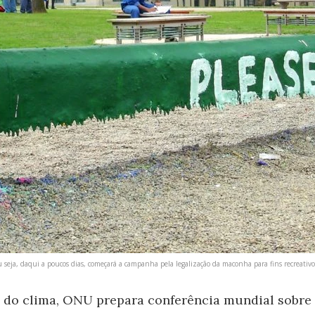
u seja, daqui a poucos dias, começará a campanha pela legalização da maconha para fins recreativo
 do clima, ONU prepara conferência mundial sobre