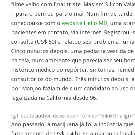
filme velho com final triste. Mas em Silicon Val
– para o bem ou para o mal. Num fim de tarde,
conectou-se com o
website Hello MD
, uma star
pacientes em contato, via internet. Registrou 
consulta (US$ 50) e relatou seu problema: uma
Cinco minutos depois, uma pediatra vestida de
na tela, num ambiente que parecia ser seu ho
histórico médico do repórter, sintomas, remédi
consultórios do mundo. Três minutos depois, el
por Manjoo faziam dele um candidato ao uso de 
legalizada na Califórnia desde 96.
[g1_quote author_description_format=”%link%” align=”le
Ano passado, a marijuana já foi a indústria q
faturamento de US$ 2,4 bi. Se a maconha legal 