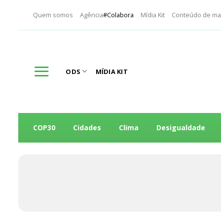
Skip
Quem somos
Agência
#Colabora
Mídia Kit
Conteúdo de ma
to
content
ODS
MÍDIA KIT
COP30
Cidades
Clima
Desigualdade