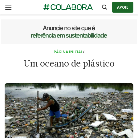
Skip
APOIE
to
content
PÁGINA INICIAL
/
Um oceano de plástico