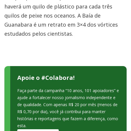
haverá um quilo de plástico para cada três
quilos de peixe nos oceanos. A Baía de
Guanabara é um retrato em 3×4 dos vórtices
estudados pelos cientistas.
Apoie o #Colabora!
Faça parte da campanha “10 anos, 101 apoiadores” e
ajude a fortalecer nosso jornalismo independente e
de qualidade. Com apenas R$ 20 por mês (menos de
R$ 0,70 por dia), você já contribui para manter
histórias e reportagens que fazem a diferença, como
esta.