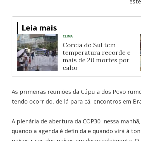
este
Leia mais
CLIMA
Coreia do Sul tem
temperatura recorde e
mais de 20 mortes por
calor
As primeiras reuniões da Cúpula dos Povo ru
tendo ocorrido, de lá para cá, encontros em Br
A plenária de abertura da COP30, nessa manhã, 
quando a agenda é definida e quando virá à ton
paises ricos dos países em desenvolvimento. O 