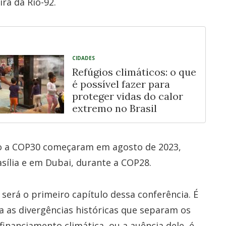
ira da Rio-92.
CIDADES
Refúgios climáticos: o que
é possível fazer para
proteger vidas do calor
extremo no Brasil
mo a COP30 começaram em agosto de 2023,
asília e em Dubai, durante a COP28.
será o primeiro capítulo dessa conferência. É
a as divergências históricas que separam os
financiamento climática, ou a auência dele, é