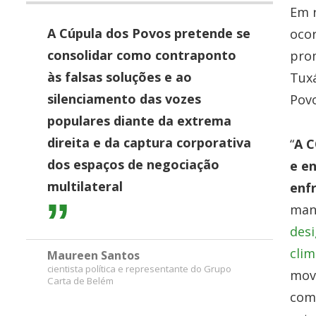
Em 
A Cúpula dos Povos pretende se
oco
consolidar como contraponto
pro
às falsas soluções e ao
Tuxá
silenciamento das vozes
Povo
populares diante da extrema
direita e da captura corporativa
“
A C
dos espaços de negociação
e e
multilateral
enf
mani
desi
clim
Maureen Santos
cientista política e representante do Grupo
mov
Carta de Belém
com