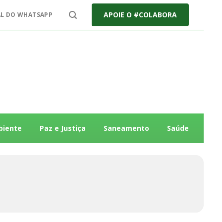
APOIE O #COLABORA
L DO WHATSAPP
biente
Paz e Justiça
Saneamento
Saúde