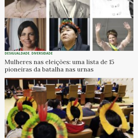
DESIGUALDADE
,
DIVERSIDADE
Mulheres nas eleições: uma lista de 15
pioneiras da batalha nas urnas