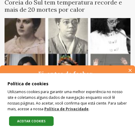
Coreia do Sul tem temperatura recorde e
mais de 20 mortes por calor
×
Ei, antes de fechar…
Pense na importância de manter-se informado(a). Quer ter
Política de cookies
acesso, por e-mail, ao resumo das nossas notícias, textos dos
DESIGUALDADE
,
DIVERSIDADE
Utilizamos cookies para garantir uma melhor experiência no nosso
colunistas e reportagens especiais? Receba a nossa newsletter.
Mulheres nas eleições: uma lista de 15
site e coletamos alguns dados de navegação enquanto você lê
É de graça :)
pioneiras da batalha nas urnas
nossas páginas. Ao aceitar, você confirma que está ciente. Para saber
mais, acesse a nossa
Política de Privacidade
.
ACEITAR COOKIES
Compartilhe: