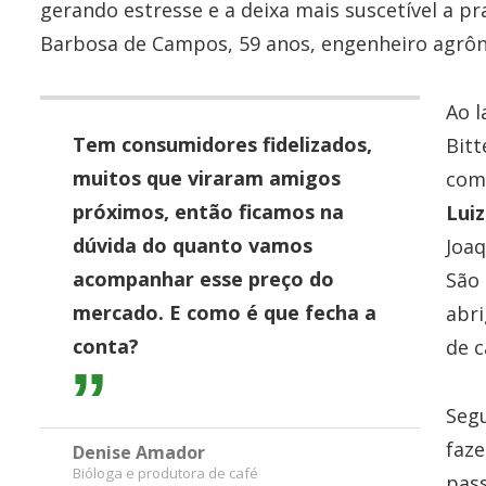
gerando estresse e a deixa mais suscetível a pr
Barbosa de Campos, 59 anos, engenheiro agrôn
Ao l
Tem consumidores fidelizados,
Bitt
muitos que viraram amigos
co
próximos, então ficamos na
Luiz
dúvida do quanto vamos
Joaq
acompanhar esse preço do
São 
mercado. E como é que fecha a
abri
conta?
de c
Seg
faze
Denise Amador
Bióloga e produtora de café
pass