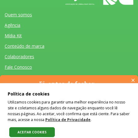
Quem somos
Agência
Mídia Kit
Conteúdo de marca
Colaboradores
Fale Conosco
×
Ei, antes de fechar…
Pense na importância de manter-se informado(a). Quer ter
Política de cookies
acesso, por e-mail, ao resumo das nossas notícias, textos dos
Utilizamos cookies para garantir uma melhor experiência no nosso
colunistas e reportagens especiais? Receba a nossa newsletter.
Quem somos
Agência
Mídia Kit
Conteúdo de marca
Colaboradores
Fale Conosco
site e coletamos alguns dados de navegação enquanto você lê
É de graça :)
Desenvolvido por Homem Máquina
- Todos os Direitos Reservados 2026
nossas páginas. Ao aceitar, você confirma que está ciente. Para saber
mais, acesse a nossa
Política de Privacidade
.
O conteúdo do #Colabora é licenciado em Creative Commons e pode
ser reproduzido e compartilhado, desde que mantidos os créditos,
ACEITAR COOKIES