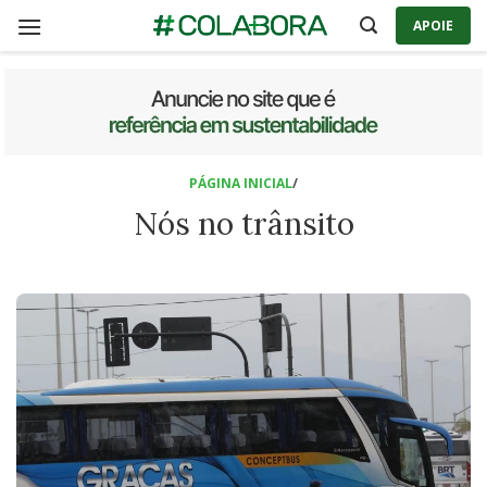
Skip
APOIE
to
content
PÁGINA INICIAL
/
Nós no trânsito