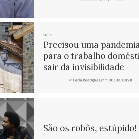
SAÚDE
Precisou uma pandemi
para o trabalho domést
sair da invisibilidade
Por
Carla Rodrigues
para
ODS 10
,
ODS 8
São os robôs, estúpido!