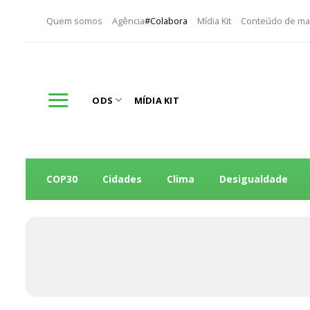
Skip
Quem somos
Agência
#Colabora
Mídia Kit
Conteúdo de ma
to
content
ODS
MÍDIA KIT
COP30
Cidades
Clima
Desigualdade