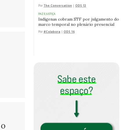
Por
The Conversation
|
ODS 13
PAZ E JUSTIÇA
Indígenas cobram STF por julgamento do
marco temporal no plenário presencial
Por
#Colabora
|
ODS 16
m
 o