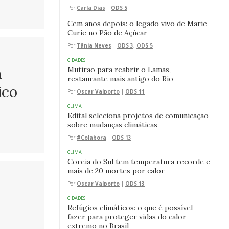
Por
Carla Dias
|
ODS 5
Cem anos depois: o legado vivo de Marie
Curie no Pão de Açúcar
Por
Tânia Neves
|
ODS 3
,
ODS 5
CIDADES
a
Mutirão para reabrir o Lamas,
restaurante mais antigo do Rio
ico
Por
Oscar Valporto
|
ODS 11
CLIMA
Edital seleciona projetos de comunicação
sobre mudanças climáticas
Por
#Colabora
|
ODS 13
CLIMA
Coreia do Sul tem temperatura recorde e
mais de 20 mortes por calor
Por
Oscar Valporto
|
ODS 13
CIDADES
Refúgios climáticos: o que é possível
fazer para proteger vidas do calor
extremo no Brasil