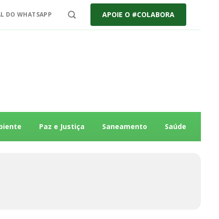
APOIE O #COLABORA
L DO WHATSAPP
biente
Paz e Justiça
Saneamento
Saúde