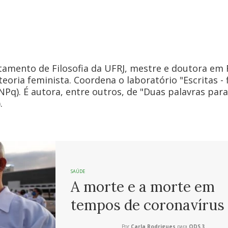
tamento de Filosofia da UFRJ, mestre e doutora em F
eoria feminista. Coordena o laboratório "Escritas - f
NPq). É autora, entre outros, de "Duas palavras para
.
SAÚDE
A morte e a morte em
tempos de coronavírus
Por
Carla Rodrigues
para
ODS 3