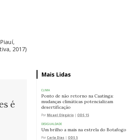
Piauí,
tiva, 2017)
Mais Lidas
CLIMA
Ponto de não retorno na Caatinga:
mudanças climáticas potencializam
es é
desertificação
Por
Micael Olegário
|
ODS 15
DESIGUALDADE
Um brilho a mais na estrela do Botafogo
Por
Carla Dias
|
ODS 5