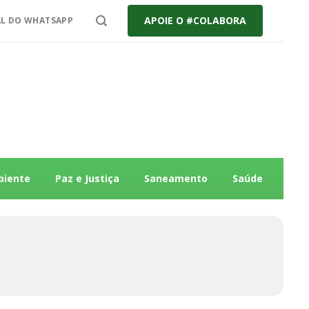
APOIE O #COLABORA
L DO WHATSAPP
biente
Paz e Justiça
Saneamento
Saúde