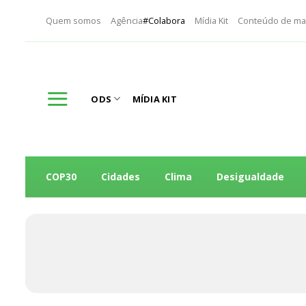
Skip
Quem somos
Agência
#Colabora
Mídia Kit
Conteúdo de ma
to
content
ODS
MÍDIA KIT
COP30
Cidades
Clima
Desigualdade