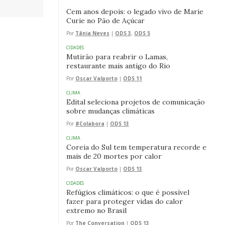
Cem anos depois: o legado vivo de Marie
Curie no Pão de Açúcar
Por
Tânia Neves
|
ODS 3
,
ODS 5
CIDADES
Mutirão para reabrir o Lamas,
restaurante mais antigo do Rio
Por
Oscar Valporto
|
ODS 11
CLIMA
Edital seleciona projetos de comunicação
sobre mudanças climáticas
Por
#Colabora
|
ODS 13
CLIMA
Coreia do Sul tem temperatura recorde e
mais de 20 mortes por calor
Por
Oscar Valporto
|
ODS 13
CIDADES
Refúgios climáticos: o que é possível
fazer para proteger vidas do calor
extremo no Brasil
Por
The Conversation
|
ODS 13