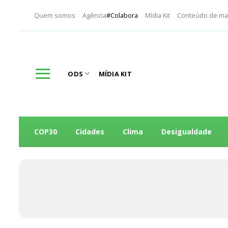
Skip
Quem somos
Agência
#Colabora
Mídia Kit
Conteúdo de ma
to
content
ODS
MÍDIA KIT
COP30
Cidades
Clima
Desigualdade