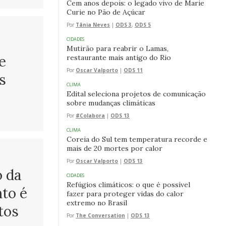
Cem anos depois: o legado vivo de Marie
Curie no Pão de Açúcar
Por
Tânia Neves
|
ODS 3
,
ODS 5
CIDADES
Mutirão para reabrir o Lamas,
e
restaurante mais antigo do Rio
Por
Oscar Valporto
|
ODS 11
s
CLIMA
Edital seleciona projetos de comunicação
sobre mudanças climáticas
Por
#Colabora
|
ODS 13
CLIMA
Coreia do Sul tem temperatura recorde e
mais de 20 mortes por calor
Por
Oscar Valporto
|
ODS 13
o da
CIDADES
Refúgios climáticos: o que é possível
to é
fazer para proteger vidas do calor
extremo no Brasil
tos
Por
The Conversation
|
ODS 13