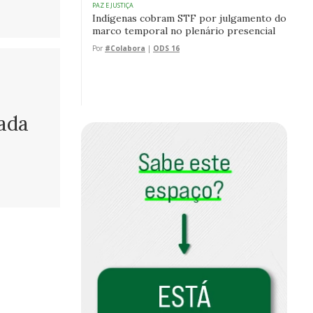
PAZ E JUSTIÇA
Indígenas cobram STF por julgamento do
marco temporal no plenário presencial
Por
#Colabora
|
ODS 16
rada