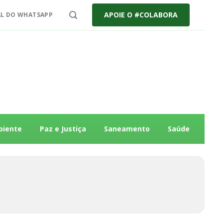
APOIE O #COLABORA
L DO WHATSAPP
biente
Paz e Justiça
Saneamento
Saúde