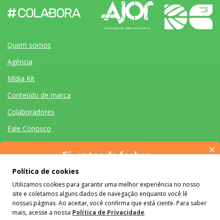
Quem somos
Agência
Mídia Kit
Conteúdo de marca
Colaboradores
Fale Conosco
×
Ei, antes de fechar…
Pense na importância de manter-se informado(a). Quer ter
Política de cookies
acesso, por e-mail, ao resumo das nossas notícias, textos dos
Utilizamos cookies para garantir uma melhor experiência no nosso
colunistas e reportagens especiais? Receba a nossa newsletter.
Quem somos
Agência
Mídia Kit
Conteúdo de marca
Colaboradores
Fale Conosco
site e coletamos alguns dados de navegação enquanto você lê
É de graça :)
Desenvolvido por Homem Máquina
- Todos os Direitos Reservados 2026
nossas páginas. Ao aceitar, você confirma que está ciente. Para saber
mais, acesse a nossa
Política de Privacidade
.