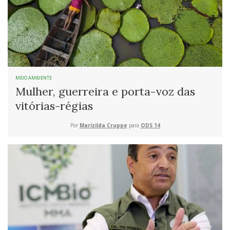
MEIO AMBIENTE
Mulher, guerreira e porta-voz das
vitórias-régias
Por
Marizilda Cruppe
para
ODS 14