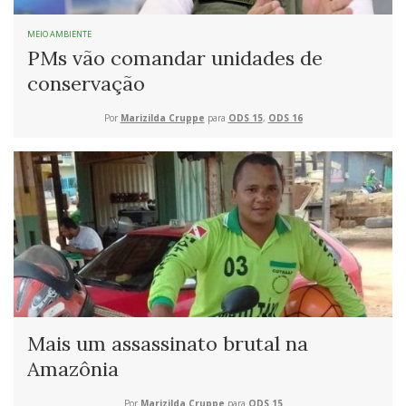
MEIO AMBIENTE
PMs vão comandar unidades de
conservação
Por
Marizilda Cruppe
para
ODS 15
,
ODS 16
Mais um assassinato brutal na
Amazônia
Por
Marizilda Cruppe
para
ODS 15