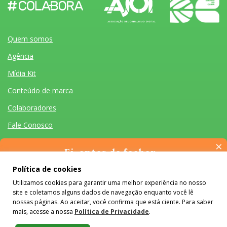
Quem somos
Agência
Mídia Kit
Conteúdo de marca
Colaboradores
Fale Conosco
×
Ei, antes de fechar…
Pense na importância de manter-se informado(a). Quer ter
Política de cookies
acesso, por e-mail, ao resumo das nossas notícias, textos dos
Utilizamos cookies para garantir uma melhor experiência no nosso
colunistas e reportagens especiais? Receba a nossa newsletter.
Quem somos
Agência
Mídia Kit
Conteúdo de marca
Colaboradores
Fale Conosco
site e coletamos alguns dados de navegação enquanto você lê
É de graça :)
Desenvolvido por Homem Máquina
- Todos os Direitos Reservados 2026
nossas páginas. Ao aceitar, você confirma que está ciente. Para saber
mais, acesse a nossa
Política de Privacidade
.
O conteúdo do #Colabora é licenciado em Creative Commons e pode