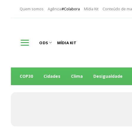
Skip
Quem somos
Agência
#Colabora
Mídia Kit
Conteúdo de ma
to
content
ODS
MÍDIA KIT
COP30
Cidades
Clima
Desigualdade