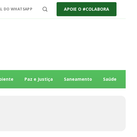
APOIE O #COLABORA
L DO WHATSAPP
biente
Paz e Justiça
Saneamento
Saúde