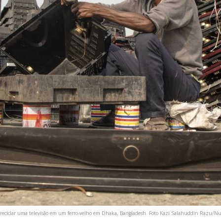
eciclar uma televisão em um ferro-velho em Dhaka, Bangladesh. Foto Kazi Salahuddin Razu/Nu