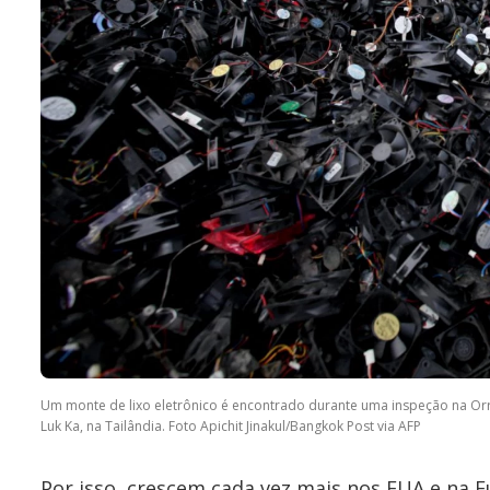
Um monte de lixo eletrônico é encontrado durante uma inspeção na Orra
Luk Ka, na Tailândia. Foto Apichit Jinakul/Bangkok Post via AFP
Por isso, crescem cada vez mais nos EUA e na