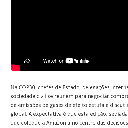
Na COP30, chefes de Estado, delegações intern
sociedade civil se reúnem para negociar compr
de emissões de gases de efeito estufa e discut
global. A expectativa é que esta edição, sediad
que coloque a Amazônia no centro das decisões