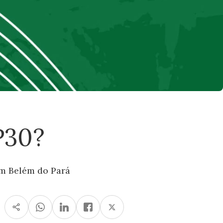
P30?
em Belém do Pará