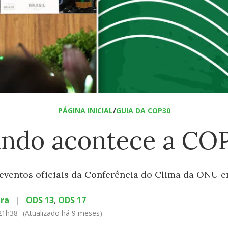
PÁGINA INICIAL
/
GUIA DA COP30
ndo acontece a CO
 eventos oficiais da Conferência do Clima da ONU 
ira
|
ODS 13
,
ODS 17
 21h38
(Atualizado há 9 meses)