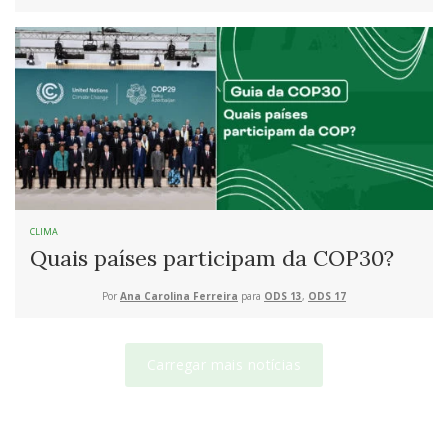
CLIMA
Quais países participam da COP30?
Por
Ana Carolina Ferreira
para
ODS 13
,
ODS 17
Carregar mais notícias