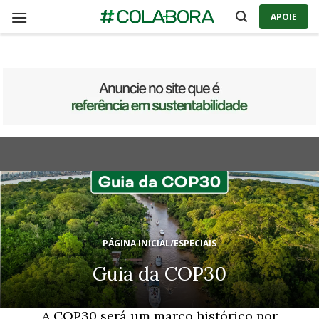
Skip
APOIE
to
content
PÁGINA INICIAL
/
ESPECIAIS
Guia da COP30
A COP30 será um marco histórico por