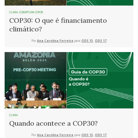
CLIMA
,
COBERTURA COP30
COP30: O que é financiamento
climático?
Por
Ana Carolina Ferreira
para
ODS 13
,
ODS 17
CLIMA
Quando acontece a COP30?
Por
Ana Carolina Ferreira
para
ODS 13
,
ODS 17