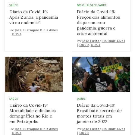
SAÚDE
DESIGUALDADE
,
SAÚDE
Diário da Covid-19:
Diário da Covid-19:
Após 2 anos, a pandemia
Preços dos alimentos
virou endemia?
disparam com
pandemia, guerra e
Por
José Eustáquio Diniz Alves
crise ambiental
|
ODS 3
Por
José Eustáquio Diniz Alves
|
ODS 2
,
ODS 3
SAÚDE
SAÚDE
Diário da Covid-19:
Diário da Covid-19:
Mortalidade e dinâmica
Brasil bate recorde de
demográfica no Rio e
mortes totais em
em Petrópolis
janeiro de 2022
Por
José Eustáquio Diniz Alves
Por
José Eustáquio Diniz Alves
|
ODS 3
|
ODS 3