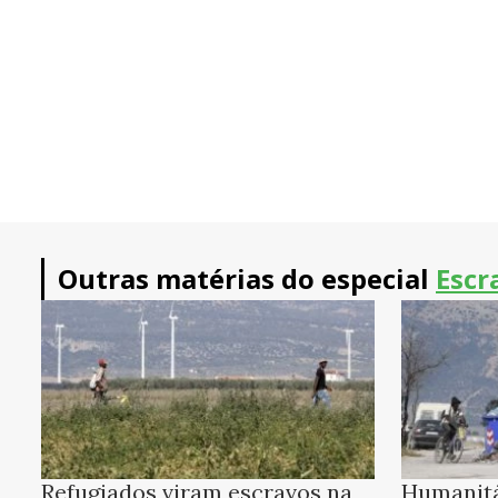
Outras matérias do especial
Escr
Refugiados viram escravos na
Humanitá