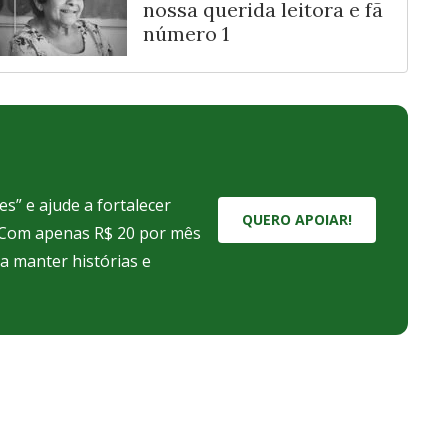
nossa querida leitora e fã
número 1
s” e ajude a fortalecer
QUERO APOIAR!
. Com apenas R$ 20 por mês
ra manter histórias e