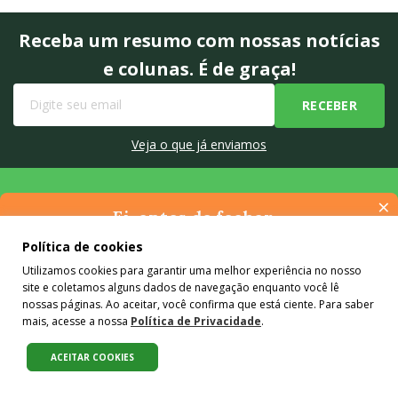
Receba um resumo com nossas notícias
e colunas. É de graça!
Veja o que já enviamos
×
Ei, antes de fechar…
Pense na importância de manter-se informado(a). Quer ter
Política de cookies
acesso, por e-mail, ao resumo das nossas notícias, textos dos
Utilizamos cookies para garantir uma melhor experiência no nosso
colunistas e reportagens especiais? Receba a nossa newsletter.
Quem somos
site e coletamos alguns dados de navegação enquanto você lê
É de graça :)
nossas páginas. Ao aceitar, você confirma que está ciente. Para saber
Agência
mais, acesse a nossa
Política de Privacidade
.
Mídia Kit
ACEITAR COOKIES
Conteúdo de marca