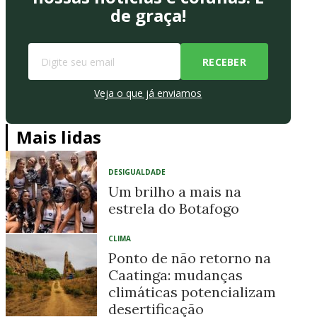
de graça!
Veja o que já enviamos
Mais lidas
DESIGUALDADE
Um brilho a mais na
estrela do Botafogo
CLIMA
Ponto de não retorno na
Caatinga: mudanças
climáticas potencializam
desertificação