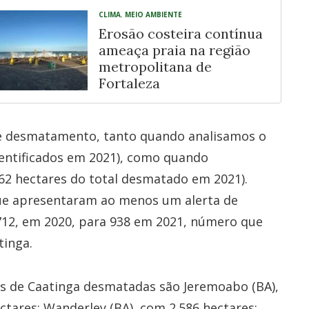
CLIMA
,
MEIO AMBIENTE
Erosão costeira contínua
ameaça praia na região
metropolitana de
Fortaleza
 de desmatamento, tanto quando analisamos o
dentificados em 2021), como quando
62 hectares do total desmatado em 2021).
e apresentaram ao menos um alerta de
712, em 2020, para 938 em 2021, número que
tinga.
s de Caatinga desmatadas são Jeremoabo (BA),
ctares; Wanderley (BA), com 2.586 hectares;