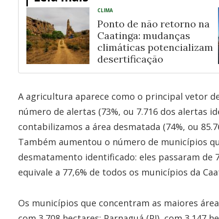
CLIMA
Ponto de não retorno na
Caatinga: mudanças
climáticas potencializam
desertificação
A agricultura aparece como o principal vetor
número de alertas (73%, ou 7.716 dos alertas i
contabilizamos a área desmatada (74%, ou 85.7
Também aumentou o número de municípios qu
desmatamento identificado: eles passaram de 
equivale a 77,6% de todos os municípios da Caa
Os municípios que concentram as maiores área
com 3.708 hectares; Parnaguá (PI), com 3.147 he