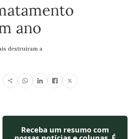
smatamento
um ano
is destruíram a
Receba um resumo com
nossas notícias e colunas. É