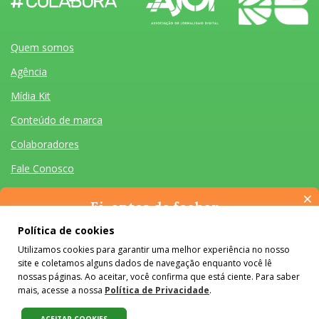
Quem somos
Agência
Mídia Kit
Conteúdo de marca
Colaboradores
Fale Conosco
×
Ei, antes de fechar…
Pense na importância de manter-se informado(a). Quer ter
Política de cookies
acesso, por e-mail, ao resumo das nossas notícias, textos dos
Utilizamos cookies para garantir uma melhor experiência no nosso
colunistas e reportagens especiais? Receba a nossa newsletter.
Quem somos
Agência
Mídia Kit
Conteúdo de marca
Colaboradores
Fale Conosco
site e coletamos alguns dados de navegação enquanto você lê
É de graça :)
Desenvolvido por Homem Máquina
- Todos os Direitos Reservados 2026
nossas páginas. Ao aceitar, você confirma que está ciente. Para saber
mais, acesse a nossa
Política de Privacidade
.
O conteúdo do #Colabora é licenciado em Creative Commons e pode