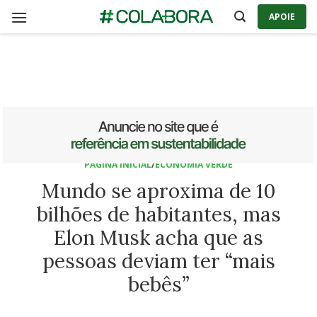
Skip
APOIE
to
content
PÁGINA INICIAL
/
ECONOMIA VERDE
Mundo se aproxima de 10
bilhões de habitantes, mas
Elon Musk acha que as
pessoas deviam ter “mais
bebês”