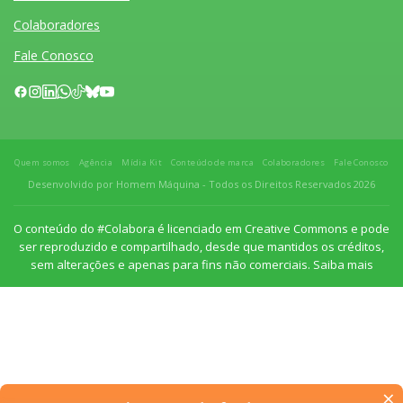
Colaboradores
Fale Conosco
Quem somos
Agência
Mídia Kit
Conteúdo de marca
Colaboradores
Fale Conosco
Desenvolvido por Homem Máquina
- Todos os Direitos Reservados 2026
O conteúdo do #Colabora é licenciado em Creative Commons e pode
ser reproduzido e compartilhado, desde que mantidos os créditos,
sem alterações e apenas para fins não comerciais.
Saiba mais
×