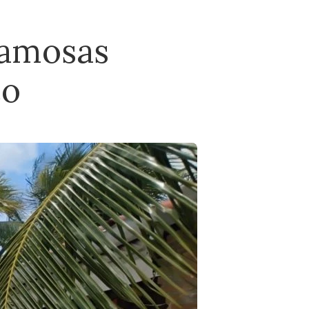
famosas
co