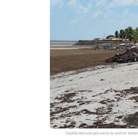
Calçadão destruído pelo avanço da maré em Itamara