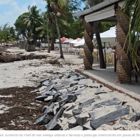
cá: aumento do nível do mar ameaça cabanas e barracas e preocupa comerciantes em praias de Pern