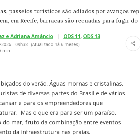
as, passeios turísticos são adiados por avanços rep
em, em Recife, barracas são recuadas para fugir d
z e Adriana Amâncio
|
ODS 11
,
ODS 13
/2026 - 09h38
(Atualizado há 6 meses)
5 min
içados do verão. Águas mornas e cristalinas,
ristas de diversas partes do Brasil e de vários
escansar e para os empreendedores que
turar. Mas o que era para ser um paraíso,
o do mar, fruto da combinação entre eventos
nto da infraestrutura nas praias.