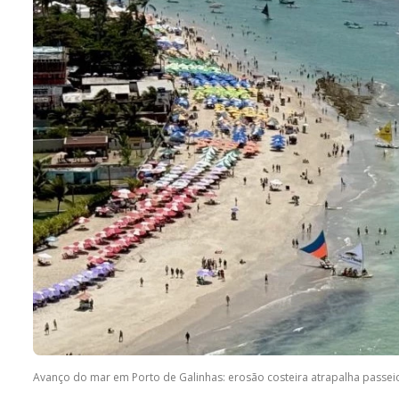
Avanço do mar em Porto de Galinhas: erosão costeira atrapalha passeios