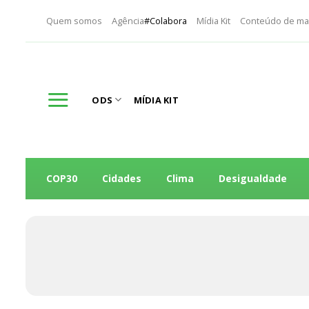
Skip
Quem somos
Agência
#Colabora
Mídia Kit
Conteúdo de ma
to
content
ODS
MÍDIA KIT
COP30
Cidades
Clima
Desigualdade