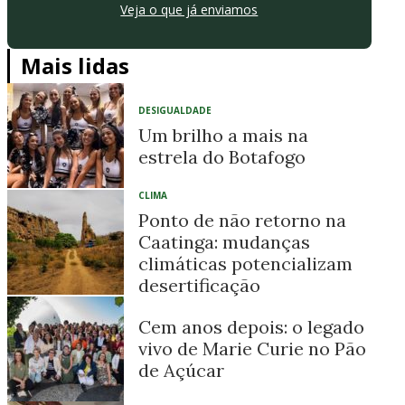
Veja o que já enviamos
Mais lidas
DESIGUALDADE
Um brilho a mais na
estrela do Botafogo
CLIMA
Ponto de não retorno na
Caatinga: mudanças
climáticas potencializam
desertificação
Cem anos depois: o legado
vivo de Marie Curie no Pão
de Açúcar