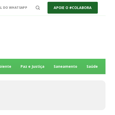
APOIE O #COLABORA
L DO WHATSAPP
biente
Paz e Justiça
Saneamento
Saúde