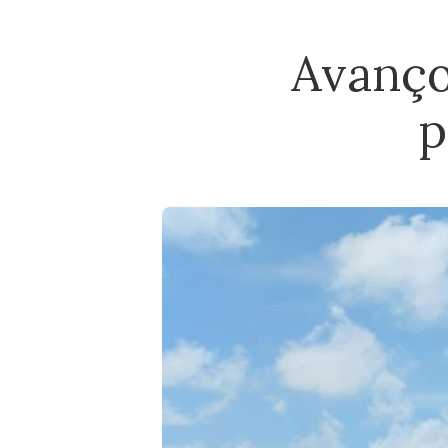
Avanço
p