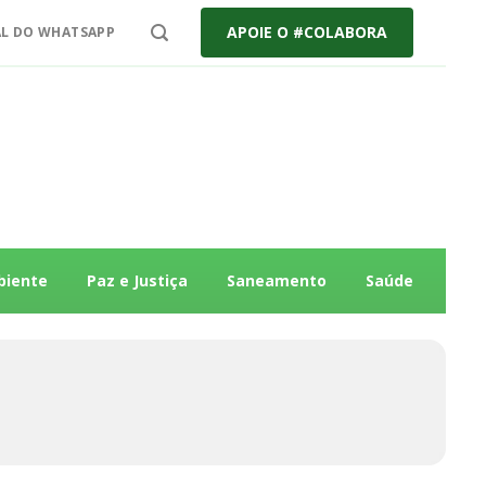
APOIE O #COLABORA
L DO WHATSAPP
biente
Paz e Justiça
Saneamento
Saúde