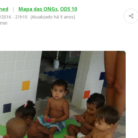
med
|
Mapa das ONGs
,
ODS 10
/2016 - 21h10
(Atualizado há 9 anos)
 min