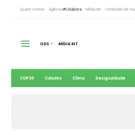
Skip
Quem somos
Agência
#Colabora
Mídia Kit
Conteúdo de ma
to
content
ODS
MÍDIA KIT
COP30
Cidades
Clima
Desigualdade