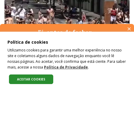
×
Ei, antes de fechar…
Pense na importância de manter-se informado(a). Quer ter
Política de cookies
CLIMA
acesso, por e-mail, ao resumo das nossas notícias, textos dos
Junho de calor recorde provocou
Utilizamos cookies para garantir uma melhor experiência no nosso
colunistas e reportagens especiais? Receba a nossa newsletter.
site e coletamos alguns dados de navegação enquanto você lê
É de graça :)
mais de 20 mil mortes na Europa
nossas páginas. Ao aceitar, você confirma que está ciente. Para saber
mais, acesse a nossa
Política de Privacidade
.
Por
Oscar Valporto
para
ODS 13
ACEITAR COOKIES