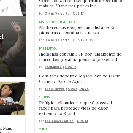
Coreia do Sul tem temperatura recorde e
mais de 20 mortes por calor
Por
Oscar Valporto
|
ODS 13
DESIGUALDADE
,
DIVERSIDADE
Mulheres nas eleições: uma lista de 15
a
pioneiras da batalha nas urnas
Por
Oscar Valporto
|
ODS 16
,
ODS 5
PAZ E JUSTIÇA
Indígenas cobram STF por julgamento do
marco temporal no plenário presencial
Por
#Colabora
|
ODS 16
Cem anos depois: o legado vivo de Marie
Curie no Pão de Açúcar
Por
Tânia Neves
|
ODS 3
,
ODS 5
CIDADES
Refúgios climáticos: o que é possível
fazer para proteger vidas do calor
extremo no Brasil
Por
The Conversation
|
ODS 13
l Mais
CLIMA