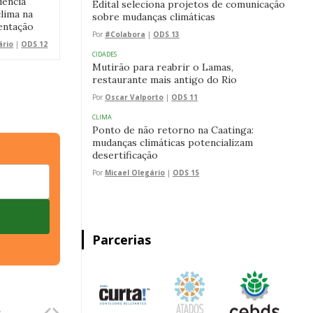
dencia
Edital seleciona projetos de comunicação
lima na
sobre mudanças climáticas
entação
Por
#Colabora
|
ODS 13
ário
|
ODS 12
CIDADES
Mutirão para reabrir o Lamas,
restaurante mais antigo do Rio
Por
Oscar Valporto
|
ODS 11
CLIMA
Ponto de não retorno na Caatinga:
mudanças climáticas potencializam
desertificação
Por
Micael Olegário
|
ODS 15
Parcerias