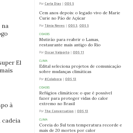
Por
Carla Dias
|
ODS 5
Cem anos depois: o legado vivo de Marie
Curie no Pão de Açúcar
 na
Por
Tânia Neves
|
ODS 3
,
ODS 5
ogo
CIDADES
Mutirão para reabrir o Lamas,
restaurante mais antigo do Rio
Por
Oscar Valporto
|
ODS 11
super El
CLIMA
Edital seleciona projetos de comunicação
 mais
sobre mudanças climáticas
Por
#Colabora
|
ODS 13
CIDADES
Refúgios climáticos: o que é possível
fazer para proteger vidas do calor
extremo no Brasil
mpo à
Por
The Conversation
|
ODS 13
m cadeia
CLIMA
Coreia do Sul tem temperatura recorde e
mais de 20 mortes por calor