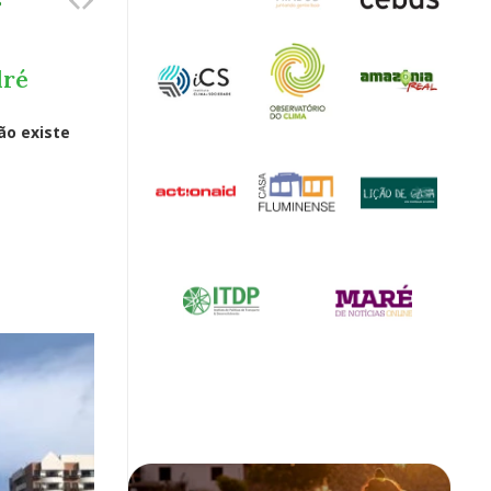
s
dré
Edu Carvalho
Rio enfrenta as bets. Quem
serão os próximos?
o existe
ODS 10
,
ODS 3