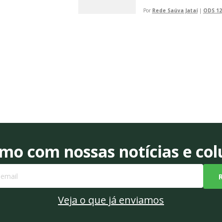
Por
Rede Saúva Jataí
|
ODS 12
o com nossas notícias e colu
Veja o que já enviamos