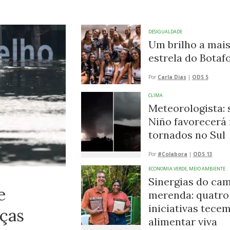
DESIGUALDADE
Um brilho a mais
estrela do Botaf
Por
Carla Dias
|
ODS 5
CLIMA
Meteorologista: 
Niño favorecerá
tornados no Sul
Por
#Colabora
|
ODS 13
ECONOMIA VERDE
,
MEIO AMBIENTE
Sinergias do ca
e
merenda: quatro
iniciativas tece
ças
alimentar viva