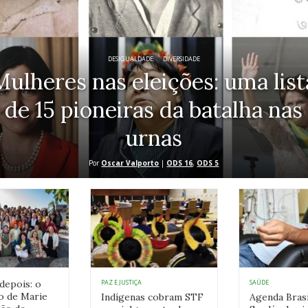
DESIGUALDADE
,
DIVERSIDADE
Mulheres nas eleições: uma list
de 15 pioneiras da batalha nas
urnas
Por
Oscar Valporto
|
ODS 16
,
ODS 5
depois: o
PAZ E JUSTIÇA
SAÚDE
o de Marie
Indígenas cobram STF
Agenda Brasi