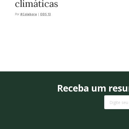
climáticas
Por
#Colabora
|
ODS 13
Receba um resum