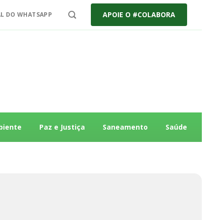
APOIE O #COLABORA
L DO WHATSAPP
biente
Paz e Justiça
Saneamento
Saúde