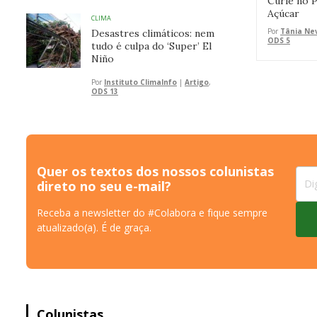
Curie no 
Açúcar
CLIMA
Por
Tânia Ne
Desastres climáticos: nem
ODS 5
tudo é culpa do ‘Super’ El
Niño
Por
Instituto ClimaInfo
|
Artigo
,
ODS 13
Quer os textos dos nossos colunistas
direto no seu e-mail?
Receba a newsletter do #Colabora e fique sempre
atualizado(a). É de graça.
Colunistas