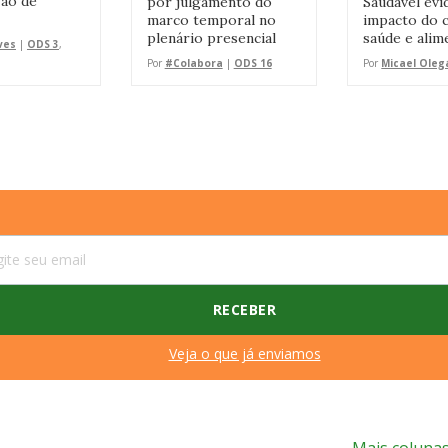
Pão de
por julgamento do
Saudável evi
marco temporal no
impacto do c
plenário presencial
saúde e alim
ves
|
ODS 3
,
Por
#Colabora
|
ODS 16
Por
Micael Oleg
Veja o que já enviamos