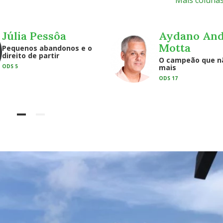
Mais coluna
Júlia Pessôa
Aydano An
Motta
Pequenos abandonos e o
direito de partir
O campeão que nã
ODS 5
mais
ODS 17