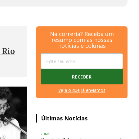
Na correria? Receba um
resumo com as nossas
notícias e colunas
 Rio
Veja o que já enviamos
Últimas Notícias
CLIMA