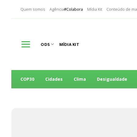
Skip
Quem somos
Agência
#Colabora
Mídia Kit
Conteúdo de ma
to
content
ODS
MÍDIA KIT
COP30
Cidades
Clima
Desigualdade