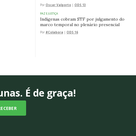
Por
Oscar Valporto
|
ODS 13
PAZ E JUSTIÇA
Indígenas cobram STF por julgamento do
marco temporal no plenário presencial
Por
#Colabora
|
ODS 16
nas. É de graça!