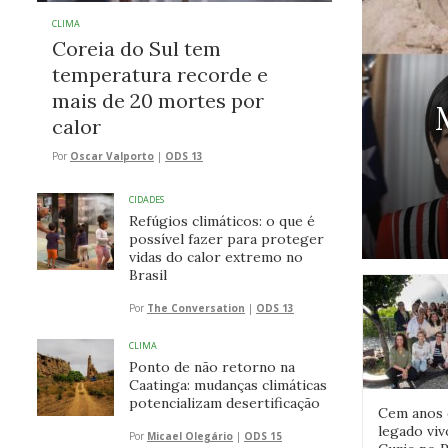
CLIMA
Coreia do Sul tem
temperatura recorde e
mais de 20 mortes por
calor
Por
Oscar Valporto
|
ODS 13
CIDADES
Refúgios climáticos: o que é
possível fazer para proteger
vidas do calor extremo no
Brasil
Por
The Conversation
|
ODS 13
CLIMA
Ponto de não retorno na
Caatinga: mudanças climáticas
potencializam desertificação
Cem anos 
legado viv
Por
Micael Olegário
|
ODS 15