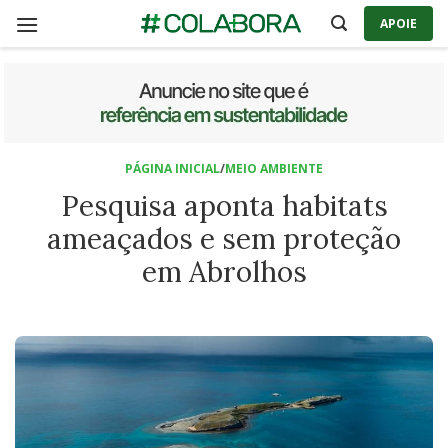
Skip
APOIE
to
content
PÁGINA INICIAL
/
MEIO AMBIENTE
Pesquisa aponta habitats
ameaçados e sem proteção
em Abrolhos