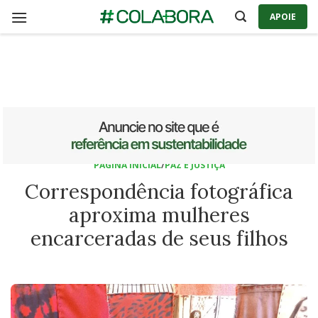
Skip
APOIE
to
content
PÁGINA INICIAL
/
PAZ E JUSTIÇA
Correspondência fotográfica
aproxima mulheres
encarceradas de seus filhos