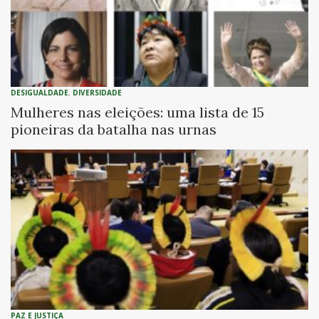
DESIGUALDADE
,
DIVERSIDADE
Mulheres nas eleições: uma lista de 15
pioneiras da batalha nas urnas
PAZ E JUSTIÇA