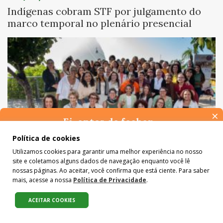
Indígenas cobram STF por julgamento do
marco temporal no plenário presencial
×
Ei, antes de fechar…
Pense na importância de manter-se informado(a). Quer ter
Política de cookies
acesso, por e-mail, ao resumo das nossas notícias, textos dos
Utilizamos cookies para garantir uma melhor experiência no nosso
Cem anos depois: o legado vivo de Marie
colunistas e reportagens especiais? Receba a nossa newsletter.
site e coletamos alguns dados de navegação enquanto você lê
É de graça :)
Curie no Pão de Açúcar
nossas páginas. Ao aceitar, você confirma que está ciente. Para saber
mais, acesse a nossa
Política de Privacidade
.
ACEITAR COOKIES
Compartilhe: