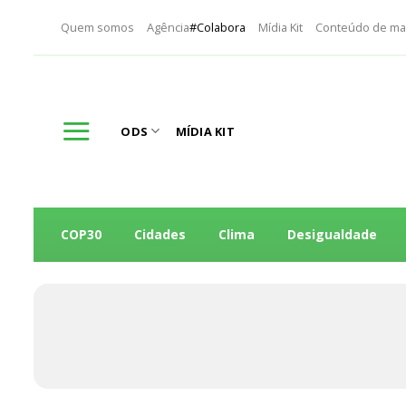
Skip
Quem somos
Agência
#Colabora
Mídia Kit
Conteúdo de ma
to
content
ODS
MÍDIA KIT
COP30
Cidades
Clima
Desigualdade