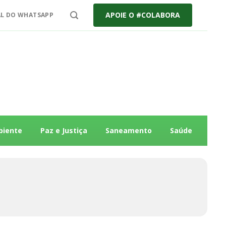
APOIE O #COLABORA
L DO WHATSAPP
biente
Paz e Justiça
Saneamento
Saúde