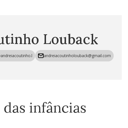
utinho Louback
andreiacoutinho.l
andreiacoutinholouback@gmail.com
 das infâncias