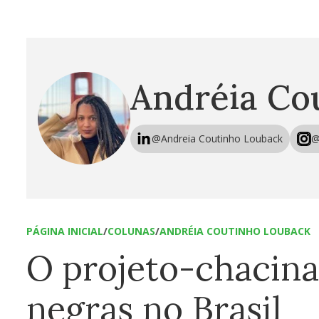
Andréia Co
@Andreia Coutinho Louback
@
PÁGINA INICIAL
/
COLUNAS
/
ANDRÉIA COUTINHO LOUBACK
O projeto-chacina
negras no Brasil