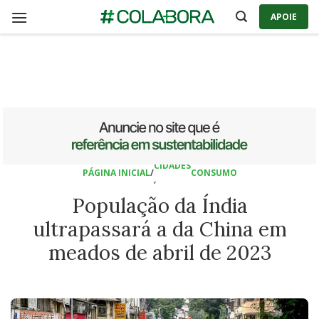
Skip
APOIE
to
content
CIDADES
PÁGINA INICIAL
/
CONSUMO
,
População da Índia
ultrapassará a da China em
meados de abril de 2023