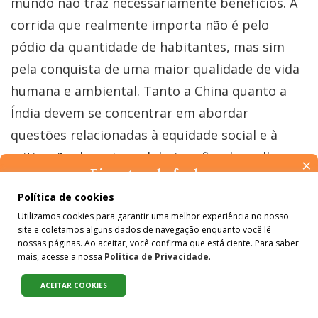
mundo não traz necessariamente benefícios. A
corrida que realmente importa não é pelo
pódio da quantidade de habitantes, mas sim
pela conquista de uma maior qualidade de vida
humana e ambiental. Tanto a China quanto a
Índia devem se concentrar em abordar
questões relacionadas à equidade social e à
mitigação das crises globais, a fim de melhorar
×
Ei, antes de fechar…
a vida de seus cidadãos e proteger o meio
Pense na importância de manter-se informado(a). Quer ter
Política de cookies
ambiente.
acesso, por e-mail, ao resumo das nossas notícias, textos dos
Utilizamos cookies para garantir uma melhor experiência no nosso
colunistas e reportagens especiais? Receba a nossa newsletter.
site e coletamos alguns dados de navegação enquanto você lê
É de graça :)
nossas páginas. Ao aceitar, você confirma que está ciente. Para saber
mais, acesse a nossa
Política de Privacidade
.
Apoie o #Colabora!
ACEITAR COOKIES
Compartilhe:
Faça parte da campanha “10 anos, 101 apoiadores” e
ajude a fortalecer nosso jornalismo independente e