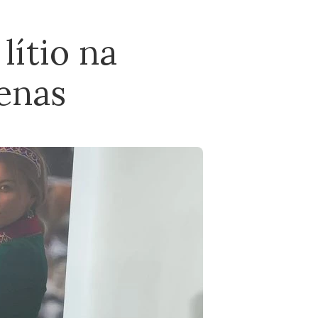
lítio na
enas