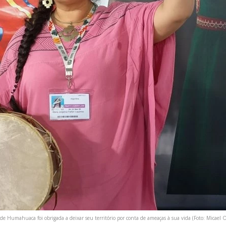
de Humahuaca foi obrigada a deixar seu território por conta de ameaças à sua vida (Foto: Micael O