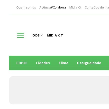
Skip
Quem somos
Agência
#Colabora
Mídia Kit
Conteúdo de ma
to
content
ODS
MÍDIA KIT
COP30
Cidades
Clima
Desigualdade