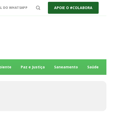
APOIE O #COLABORA
L DO WHATSAPP
biente
Paz e Justiça
Saneamento
Saúde