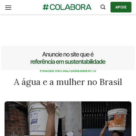
Skip
APOIE
to
content
PÁGINA INICIAL
/
SANEAMENTO
A água e a mulher no Brasil