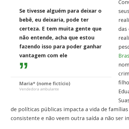
Con
Se tivesse alguém para deixar o
seus
bebê, eu deixaria, pode ter
real
certeza. E tem muita gente que
das 
não entende, acha que estou
real
fazendo isso para poder ganhar
pes
vantagem com ele
Bras
nome
crim
filh
Maria* (nome fictício)
Vendedora ambulante
Edua
Suas
de políticas públicas impacta a vida de famíl
consistente e não veem outra saída a não ser inc